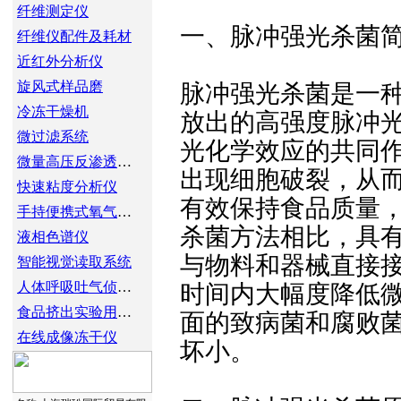
纤维测定仪
一、脉冲强光杀菌
纤维仪配件及耗材
近红外分析仪
旋风式样品磨
脉冲强光杀菌是一
冷冻干燥机
放出的高强度脉冲
微过滤系统
光化学效应的共同
微量高压反渗透系统
出现细胞破裂，从
快速粘度分析仪
有效保持食品质量
手持便携式氧气、二氧化碳分析仪
杀菌方法相比，具
液相色谱仪
与物料和器械直接
智能视觉读取系统
人体呼吸吐气侦测仪器
时间内大幅度降低
食品挤出实验用双螺杆挤出机和驱动装置
面的致病菌和腐败
在线成像冻干仪
坏小。