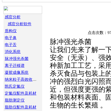
市场活动
感官分析
感官分析软件
质构仪
点击次数：978
电子鼻
脉冲强光杀菌
电子舌
让我们先来了解一
消化系统
安全（无汞）、强
脉冲强光杀菌
种新加工工艺，采用
离子迁移谱
杀灭食品与包装上的
凝胶成像系统
纳米粒子高效收集装置
冲的强烈白光闪照
凯氏定氮仪
近，但强度更强的
定氮仪配件及耗材
和包装材料表面、
脂肪测定仪
生物的生长繁殖 。
脂肪仪配件及耗材