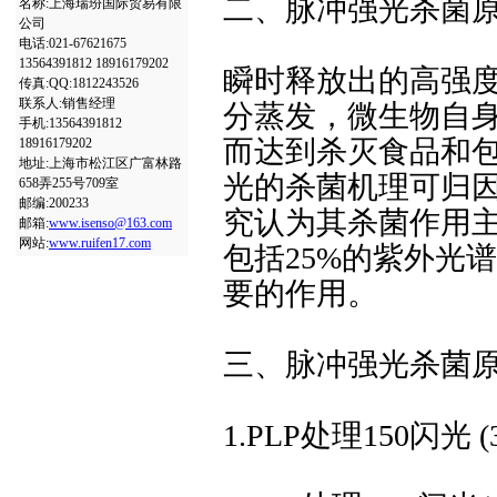
二、脉冲强光杀菌
名称:上海瑞玢国际贸易有限
公司
电话:021-67621675
13564391812 18916179202
瞬时释放出的高强
传真:QQ:1812243526
联系人:销售经理
分蒸发，微生物自
手机:13564391812
而达到杀灭食品和
18916179202
地址:上海市松江区广富林路
光的杀菌机理可归
658弄255号709室
邮编:200233
究认为其杀菌作用
邮箱:
www.isenso@163.com
网站:
www.ruifen17.com
包括25%的紫外光
要的作用。
三、脉冲强光杀菌
1.PLP处理150闪光 (